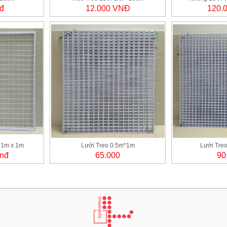
đ
12.000 VNĐ
120.
 1m x 1m
Lưới Treo 0.5m*1m
Lưới Tre
vnđ
65.000
90