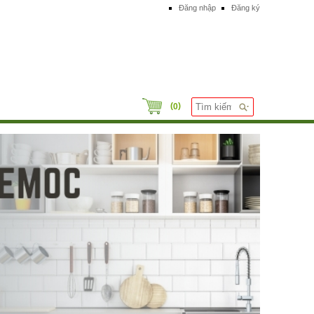
Đăng nhập
Đăng ký
(
)
0