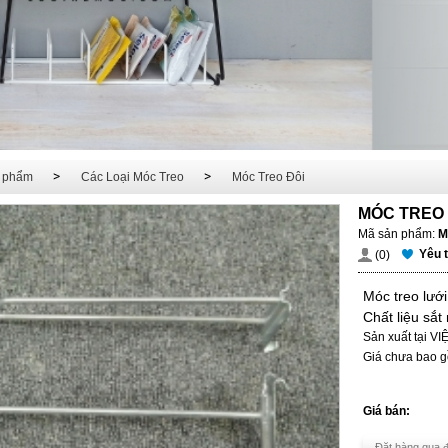
 phẩm
Các Loại Móc Treo
Móc Treo Đôi
MÓC TREO 
Mã sản phẩm:
M
Yêu 
(0)
Móc treo lướ
Chất liệu sắ
Sản xuất tại V
Giá chưa bao g
Giá bán:
Đặt hàng qua đ