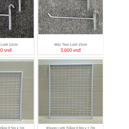
 Lưới 12cm
Móc Treo Lưới 15cm
00 vnđ
3.600 vnđ
rắng 0,5m x 1m
Khung Lưới Trắng 0,6m x 1,2m