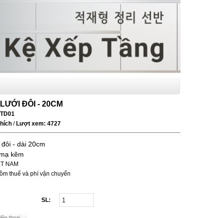
LƯỚI ĐÔI - 20CM
TD01
thích
/
Lượt xem: 4727
i đôi - dài 20cm
t mạ kẽm
IỆT NAM
ồm thuế và phí vận chuyển
SL:
iện thoại