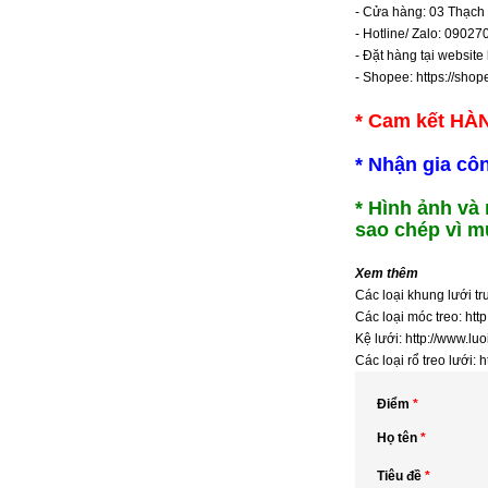
- Cửa hàng: 03 Thạch 
- Hotline/ Zalo: 0902
- Đặt hàng tại website
- Shopee:
https://sho
* Cam kết HÀ
* Nhận gia cô
* Hình ảnh và
sao chép vì m
Xem thêm
Các loại khung lưới t
Các loại móc treo:
htt
Kệ lưới:
http://www.lu
Các loại rổ treo lưới:
h
Điểm
*
Họ tên
*
Tiêu đề
*