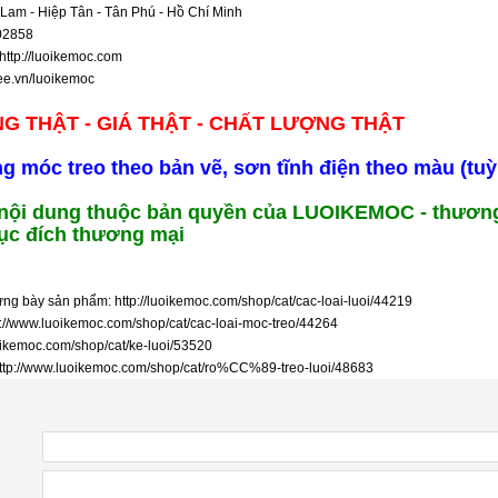
Lam - Hiệp Tân - Tân Phú - Hồ Chí Minh
702858
http://luoikemoc.com
pee.vn/luoikemoc
NG THẬT - GIÁ THẬT - CHẤT LƯỢNG THẬT
ng móc treo theo bản vẽ, sơn tĩnh điện theo màu (tu
 nội dung thuộc bản quyền của LUOIKEMOC - thương
ục đích thương mại
rưng bày sản phẩm:
http://luoikemoc.com/shop/cat/cac-loai-luoi/44219
p://www.luoikemoc.com/shop/cat/cac-loai-moc-treo/44264
oikemoc.com/shop/cat/ke-luoi/53520
ttp://www.luoikemoc.com/shop/cat/ro%CC%89-treo-luoi/48683