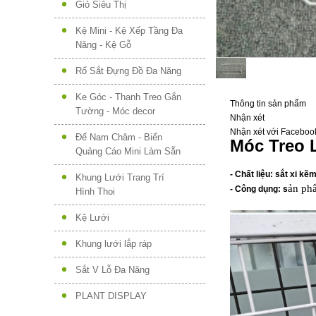
Giỏ Siêu Thị
Kệ Mini - Kệ Xếp Tầng Đa
Năng - Kệ Gỗ
Rổ Sắt Đựng Đồ Đa Năng
Ke Góc - Thanh Treo Gắn
Thông tin sản phẩm
Tường - Móc decor
Nhận xét
Nhận xét với Faceboo
Đế Nam Châm - Biển
Móc Treo 
Quảng Cáo Mini Làm Sẵn
- Chất liệu: sắt xi kẽ
Khung Lưới Trang Trí
ản phẩ
- Công dụng: s
Hình Thoi
Kệ Lưới
Khung lưới lắp ráp
Sắt V Lỗ Đa Năng
PLANT DISPLAY