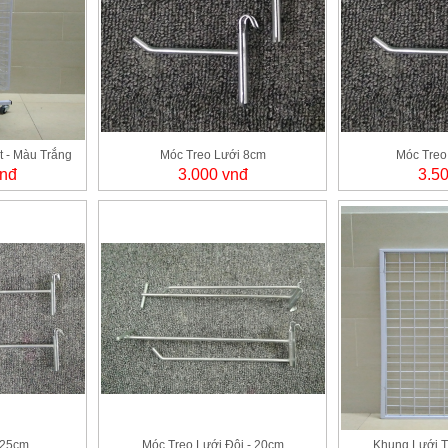
 - Màu Trắng
Móc Treo Lưới 8cm
Móc Treo
vnđ
3.000 vnđ
3.5
 25cm
Móc Treo Lưới Đôi - 20cm
Khung Lưới T