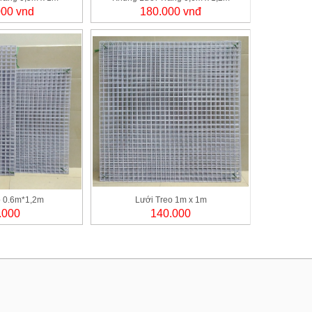
000 vnd
180.000 vnđ
o 0.6m*1,2m
Lưới Treo 1m x 1m
.000
140.000