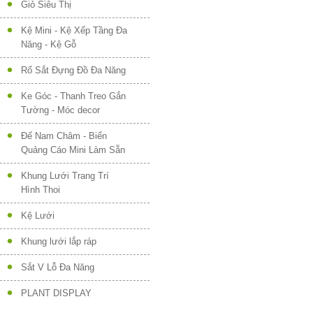
Giỏ Siêu Thị
Kệ Mini - Kệ Xếp Tầng Đa
Năng - Kệ Gỗ
Rổ Sắt Đựng Đồ Đa Năng
Ke Góc - Thanh Treo Gắn
Tường - Móc decor
Đế Nam Châm - Biển
Quảng Cáo Mini Làm Sẵn
Khung Lưới Trang Trí
Hình Thoi
Kệ Lưới
Khung lưới lắp ráp
Sắt V Lỗ Đa Năng
PLANT DISPLAY