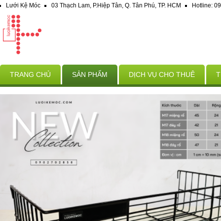
Lưới Kệ Móc
03 Thạch Lam, P.Hiệp Tân, Q. Tân Phú, TP. HCM
Hotline: 
TRANG CHỦ
SẢN PHẨM
DỊCH VỤ CHO THUÊ
T