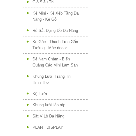
Giỏ Siêu Thị
Kệ Mini - Kệ Xếp Tầng Đa
Năng - Kệ Gỗ
Rổ Sắt Đựng Đồ Đa Năng
Ke Góc - Thanh Treo Gắn
Tường - Móc decor
Đế Nam Châm - Biển
Quảng Cáo Mini Làm Sẵn
Khung Lưới Trang Trí
Hình Thoi
Kệ Lưới
Khung lưới lắp ráp
Sắt V Lỗ Đa Năng
PLANT DISPLAY