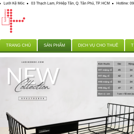
Lưới Kệ Móc
03 Thạch Lam, P.Hiệp Tân, Q. Tân Phú, TP. HCM
Hotline: 
TRANG CHỦ
SẢN PHẨM
DỊCH VỤ CHO THUÊ
T