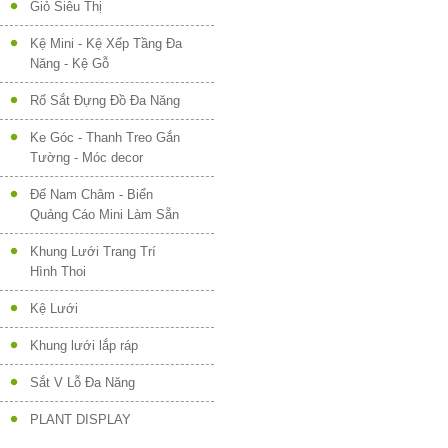
Giỏ Siêu Thị
Kệ Mini - Kệ Xếp Tầng Đa
Năng - Kệ Gỗ
Rổ Sắt Đựng Đồ Đa Năng
Ke Góc - Thanh Treo Gắn
Tường - Móc decor
Đế Nam Châm - Biển
Quảng Cáo Mini Làm Sẵn
Khung Lưới Trang Trí
Hình Thoi
Kệ Lưới
Khung lưới lắp ráp
Sắt V Lỗ Đa Năng
PLANT DISPLAY