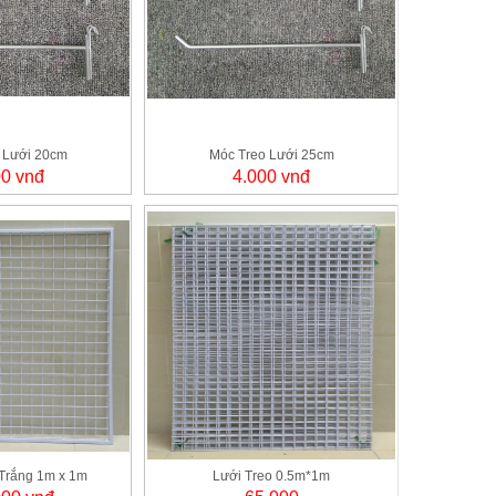
 Lưới 20cm
Móc Treo Lưới 25cm
00 vnđ
4.000 vnđ
Trắng 1m x 1m
Lưới Treo 0.5m*1m