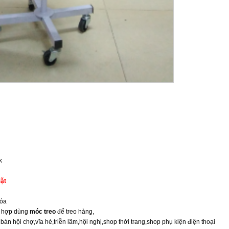
k
ặt
hóa
h hợp dùng
móc treo
để treo hàng,
bán hội chợ,vĩa hè,triễn lãm,hội nghị,shop thời trang,shop phụ kiện điện thoại