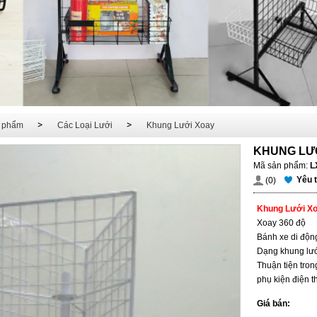
 phẩm
Các Loại Lưới
Khung Lưới Xoay
KHUNG LƯỚ
Mã sản phẩm:
L
Yêu 
(0)
Khung Lưới Xo
Xoay 360 độ
Bánh xe di độn
Dạng khung lướ
Thuận tiện tron
phụ kiện điện t
Giá bán: