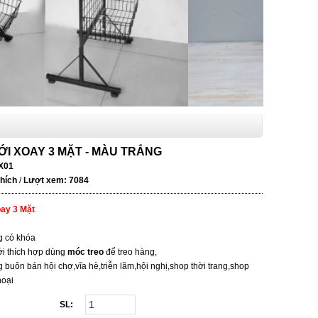
I XOAY 3 MẶT - MÀU TRẮNG
X01
thích
/
Lượt xem: 7084
ay 3 Mặt
g có khóa
i thích hợp dùng
móc treo
để treo hàng,
g buôn bán hội chợ,vĩa hè,triễn lãm,hội nghị,shop thời trang,shop
hoại
SL: