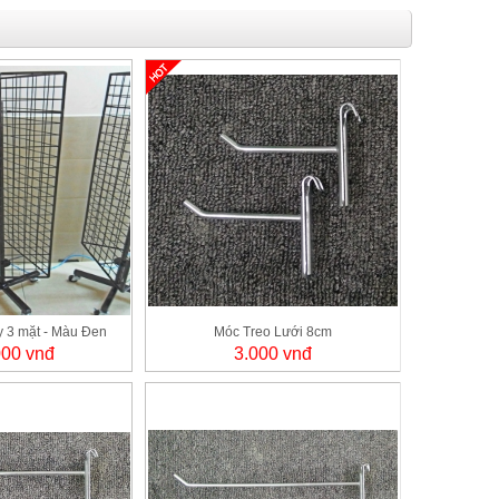
y 3 mặt - Màu Đen
Móc Treo Lưới 8cm
000 vnđ
3.000 vnđ