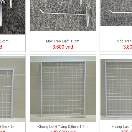
 12cm
Móc Treo Lưới 15cm
Móc Treo
đ
3.600 vnđ
3.8
0,5m x 1m
Khung Lưới Trắng 0,6m x 1,2m
Khung Lưới 