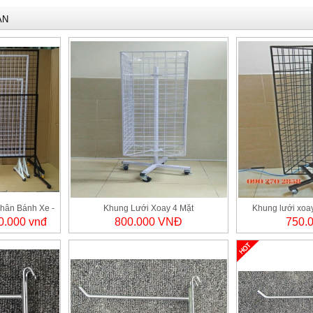
AN
hân Bánh Xe -
Khung Lưới Xoay 4 Mặt
Khung lưới xoa
0.000 vnđ
800.000 VNĐ
750.
OC