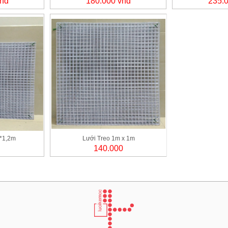
vnd
180.000 vnđ
235.
*1,2m
Lưới Treo 1m x 1m
140.000