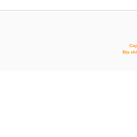
Cop
Địa ch