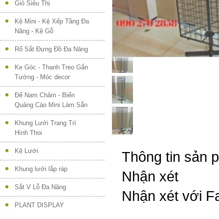
Giỏ Siêu Thị
Kệ Mini - Kệ Xếp Tầng Đa
Năng - Kệ Gỗ
Rổ Sắt Đựng Đồ Đa Năng
Ke Góc - Thanh Treo Gắn
Tường - Móc decor
Đế Nam Châm - Biển
Quảng Cáo Mini Làm Sẵn
Khung Lưới Trang Trí
Hình Thoi
Kệ Lưới
Thông tin sản 
Khung lưới lắp ráp
Nhận xét
Sắt V Lỗ Đa Năng
Nhận xét với 
PLANT DISPLAY