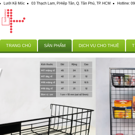
Lưới Kệ Móc
03 Thạch Lam, P.Hiệp Tân, Q. Tân Phú, TP. HCM
Hotline: 
TRANG CHỦ
SẢN PHẨM
DỊCH VỤ CHO THUÊ
T