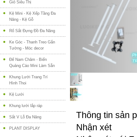
Giỏ Siêu Thị
Kệ Mini - Kệ Xếp Tầng Đa
Năng - Kệ Gỗ
Rổ Sắt Đựng Đồ Đa Năng
Ke Góc - Thanh Treo Gắn
Tường - Móc decor
Đế Nam Châm - Biển
Quảng Cáo Mini Làm Sẵn
Khung Lưới Trang Trí
Hình Thoi
Kệ Lưới
Khung lưới lắp ráp
Thông tin sản 
Sắt V Lỗ Đa Năng
Nhận xét
PLANT DISPLAY