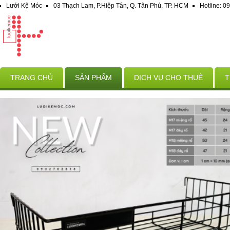
Lưới Kệ Móc
03 Thạch Lam, P.Hiệp Tân, Q. Tân Phú, TP. HCM
Hotline: 
TRANG CHỦ
SẢN PHẨM
DỊCH VỤ CHO THUÊ
T