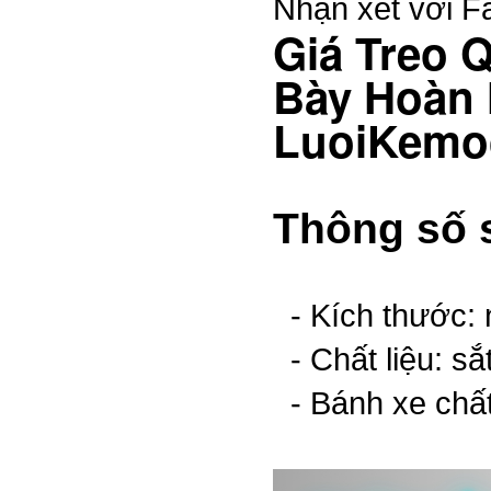
Nhận xét với 
Giá Treo 
Bày Hoàn 
LuoiKemo
Thông số 
- Kích thước:
- Chất liệu: sắ
- Bánh xe chất