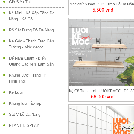
Giỏ Siêu Thị
Móc chữ S Inox - S12 - Treo Đồ Đa Nă
5.500 vnđ
Cao Cấp LUOIKEMOC
Kệ Mini - Kệ Xếp Tầng Đa
Năng - Kệ Gỗ
Rổ Sắt Đựng Đồ Đa Năng
Ke Góc - Thanh Treo Gắn
Tường - Móc decor
Đế Nam Châm - Biển
Quảng Cáo Mini Làm Sẵn
Khung Lưới Trang Trí
Hình Thoi
Kệ Gỗ Treo Lưới - LUOIKEMOC - Dài 3
Kệ Lưới
66.000 vnđ
x Ngang 95 mm
Khung lưới lắp ráp
Sắt V Lỗ Đa Năng
PLANT DISPLAY