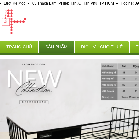
Lưới Kệ Móc
03 Thạch Lam, P.Hiệp Tân, Q. Tân Phú, TP. HCM
Hotline: 
TRANG CHỦ
SẢN PHẨM
DỊCH VỤ CHO THUÊ
T