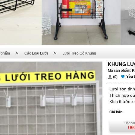
 phẩm
Các Loại Lưới
Lưới Treo Có Khung
KHUNG LƯỚ
Mã sản phẩm:
K
Yêu 
(0)
Lưới sơn tĩnh
Thích hợp dù
Kích thước k
Giá bán:
Đặt hàn
09