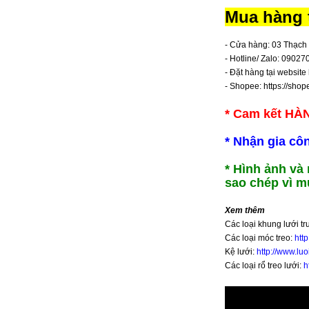
Mua hàng t
- Cửa hàng: 03 Thạch 
- Hotline/ Zalo: 0902
- Đặt hàng tại website
- Shopee:
https://sho
* Cam kết HÀ
* Nhận gia cô
* Hình ảnh và
sao chép vì m
Xem thêm
Các loại khung lưới t
Các loại móc treo:
htt
Kệ lưới:
http://www.lu
Các loại rổ treo lưới:
h