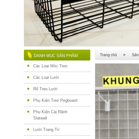
Trang chủ
Sản
DANH MỤC SẢN PHẨM
Các Loại Móc Treo
Các Loại Lưới
Rổ Treo Lưới
Phụ Kiện Treo Pegboard
Phụ Kiện Cài Rãnh
Slatwall
Lưới Trang Trí