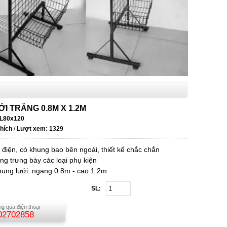
I TRẮNG 0.8M X 1.2M
L80x120
thích
/
Lượt xem: 1329
 điện, có khung bao bên ngoài, thiết kế chắc chắn
ng trưng bày các loại phụ kiện
hung lưới: ngang 0.8m - cao 1.2m
SL:
g qua điện thoại
02702858