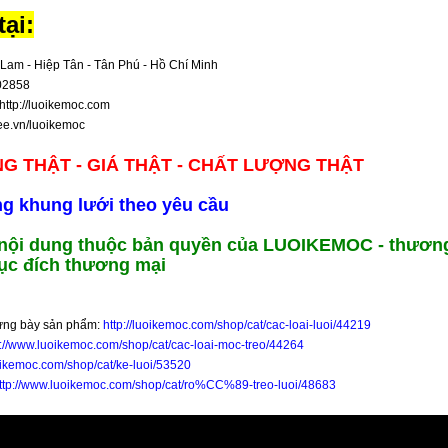
ại:
Lam - Hiệp Tân - Tân Phú - Hồ Chí Minh
702858
http://luoikemoc.com
pee.vn/luoikemoc
NG THẬT - GIÁ THẬT - CHẤT LƯỢNG THẬT
ng khung lưới theo yêu cầu
 nội dung thuộc bản quyền của LUOIKEMOC - thương
ục đích thương mại
rưng bày sản phẩm:
http://luoikemoc.com/shop/cat/cac-loai-luoi/44219
p://www.luoikemoc.com/shop/cat/cac-loai-moc-treo/44264
oikemoc.com/shop/cat/ke-luoi/53520
ttp://www.luoikemoc.com/shop/cat/ro%CC%89-treo-luoi/48683