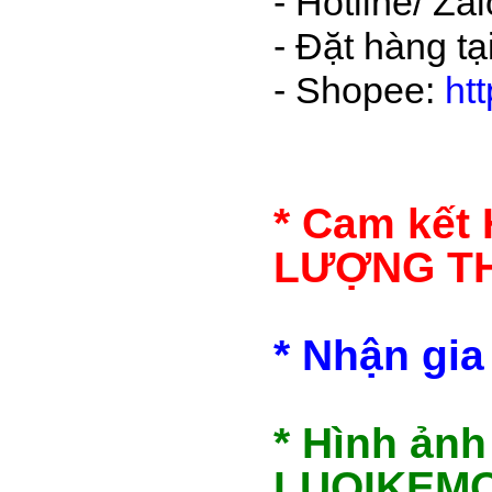
- Hotline/ Z
- Đặt hàng t
- Shopee:
ht
* Cam kết
LƯỢNG T
* Nhận gia
* Hình ảnh
LUOIKEMOC