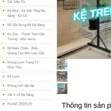
Giỏ Siêu Thị
Kệ Mini - Kệ Xếp Tầng Đa
Năng - Kệ Gỗ
Rổ Sắt Đựng Đồ Đa Năng
Ke Góc - Thanh Treo Gắn
Tường - Móc decor
Đế Nam Châm - Biển
Quảng Cáo Mini Làm Sẵn
Khung Lưới Trang Trí
Hình Thoi
Kệ Lưới
Khung lưới lắp ráp
Sắt V Lỗ Đa Năng
Thông tin sản 
PLANT DISPLAY