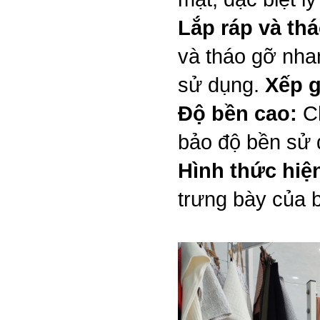
Lắp ráp và th
và tháo gỡ nha
sử dụng.
Xếp g
Độ bền cao:
Ch
bảo độ bền sử d
Hình thức hiện
trưng bày của 