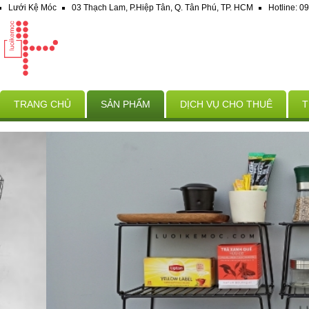
Lưới Kệ Móc
03 Thạch Lam, P.Hiệp Tân, Q. Tân Phú, TP. HCM
Hotline: 
TRANG CHỦ
SẢN PHẨM
DỊCH VỤ CHO THUÊ
T