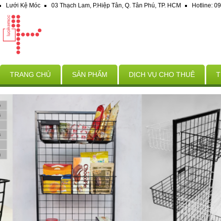
Lưới Kệ Móc
03 Thạch Lam, P.Hiệp Tân, Q. Tân Phú, TP. HCM
Hotline: 
TRANG CHỦ
SẢN PHẨM
DỊCH VỤ CHO THUÊ
T