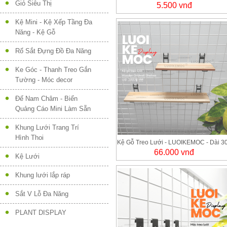
Giỏ Siêu Thị
5.500 vnđ
Cao Cấp LUOIKEMOC
Kệ Mini - Kệ Xếp Tầng Đa
Năng - Kệ Gỗ
Rổ Sắt Đựng Đồ Đa Năng
Ke Góc - Thanh Treo Gắn
Tường - Móc decor
Đế Nam Châm - Biển
Quảng Cáo Mini Làm Sẵn
Khung Lưới Trang Trí
Hình Thoi
Kệ Gỗ Treo Lưới - LUOIKEMOC - Dài 3
66.000 vnđ
x Ngang 95 mm
Kệ Lưới
Khung lưới lắp ráp
Sắt V Lỗ Đa Năng
PLANT DISPLAY