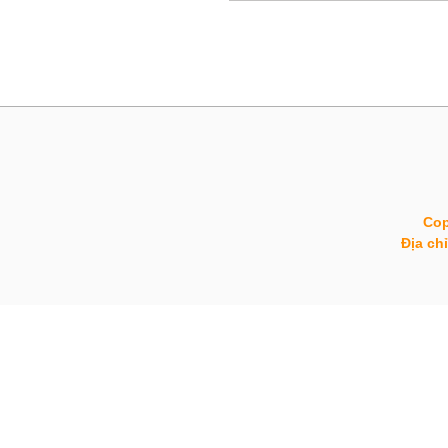
Cop
Địa ch