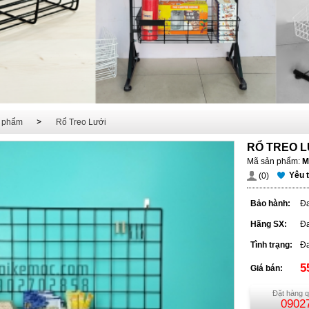
 phẩm
Rổ Treo Lưới
RỔ TREO L
Mã sản phẩm:
M
Yêu 
(0)
Bảo hành:
Đa
Hãng SX:
Đa
Tình trạng:
Đa
5
Giá bán:
Đặt hàng q
0902