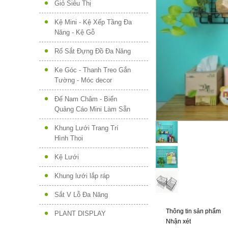
Giỏ Siêu Thị
Kệ Mini - Kệ Xếp Tầng Đa
Năng - Kệ Gỗ
Rổ Sắt Đựng Đồ Đa Năng
Ke Góc - Thanh Treo Gắn
Tường - Móc decor
Đế Nam Châm - Biển
Quảng Cáo Mini Làm Sẵn
Khung Lưới Trang Trí
Hình Thoi
Kệ Lưới
Khung lưới lắp ráp
Sắt V Lỗ Đa Năng
Thông tin sản phẩm
PLANT DISPLAY
Nhận xét