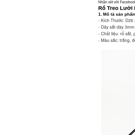
Nhận xét với Faceboo
Rổ Treo Lưới
1. Mô tả sản phẩ
- Kích Thước: D26
- Dây sắt dày 3m
- Chất liệu: rổ sắt
- Màu sắc: trắng, 