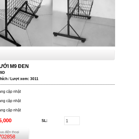
ƯỚI M9 ĐEN
9D
thích
/
Lượt xem: 3011
ng cập nhật
ng cập nhật
ng cập nhật
5,000
SL:
ua điện thoại
702858