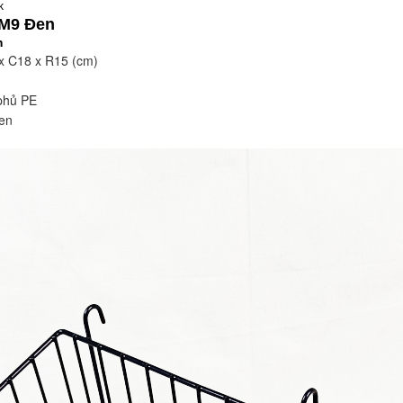
k
 M9 Đen
m
 x C18 x R15 (cm)
m
, phủ PE
đen