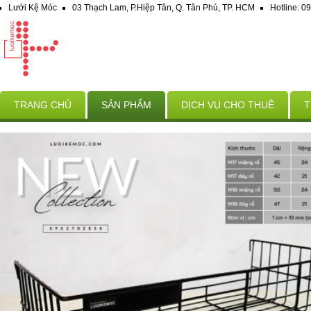
Lưới Kệ Móc
03 Thạch Lam, P.Hiệp Tân, Q. Tân Phú, TP. HCM
Hotline: 
TRANG CHỦ
SẢN PHẨM
DỊCH VỤ CHO THUÊ
T