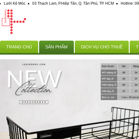
Lưới Kệ Móc
03 Thạch Lam, P.Hiệp Tân, Q. Tân Phú, TP. HCM
Hotline: 
TRANG CHỦ
SẢN PHẨM
DỊCH VỤ CHO THUÊ
T