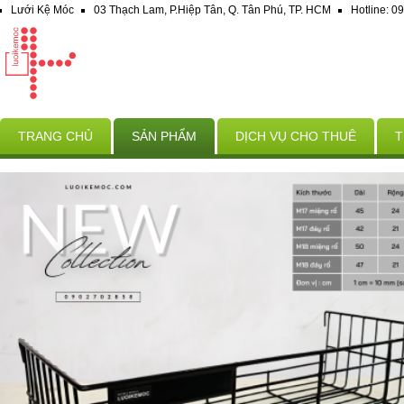
Lưới Kệ Móc
03 Thạch Lam, P.Hiệp Tân, Q. Tân Phú, TP. HCM
Hotline: 
TRANG CHỦ
SẢN PHẨM
DỊCH VỤ CHO THUÊ
T