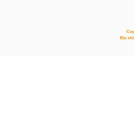
Cop
Địa ch