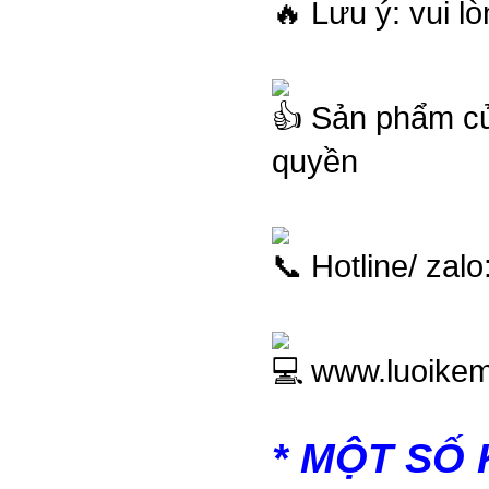
Lưu ý: vui l
Sản phẩm củ
quyền
Hotline/ zal
www.
luoike
* MỘT SỐ