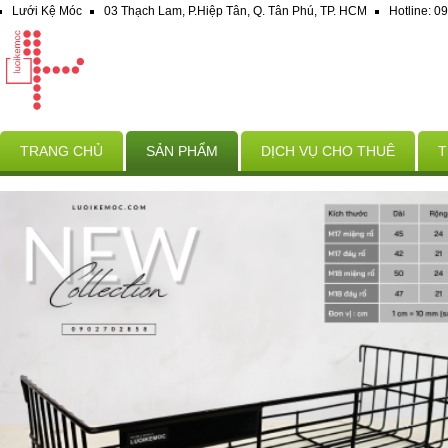
Lưới Kệ Móc
03 Thạch Lam, P.Hiệp Tân, Q. Tân Phú, TP. HCM
Hotline: 
TRANG CHỦ
SẢN PHẨM
DỊCH VỤ CHO THUÊ
T