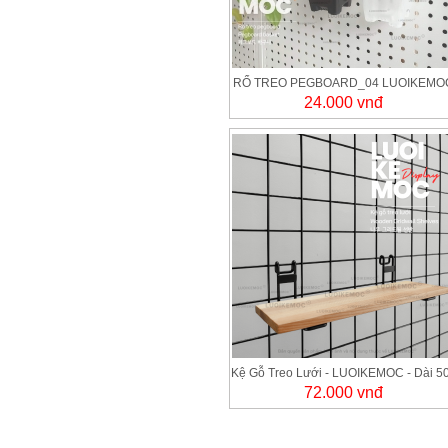
RỔ TREO PEGBOARD_04 LUOIKEMO
24.000 vnđ
- Treo cây xanh, dụng cụ, họa cụ..
Kệ Gỗ Treo Lưới - LUOIKEMOC - Dài 5
72.000 vnđ
x Ngang 95 mm