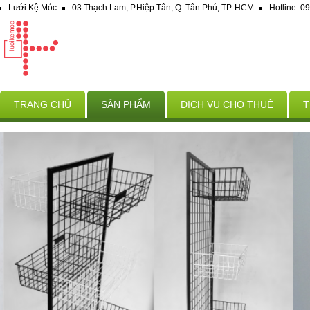
Lưới Kệ Móc
03 Thạch Lam, P.Hiệp Tân, Q. Tân Phú, TP. HCM
Hotline: 
TRANG CHỦ
SẢN PHẨM
DỊCH VỤ CHO THUÊ
T