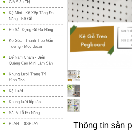
Giỏ Siêu Thị
Kệ Mini - Kệ Xếp Tầng Đa
Năng - Kệ Gỗ
Rổ Sắt Đựng Đồ Đa Năng
Ke Góc - Thanh Treo Gắn
Tường - Móc decor
Đế Nam Châm - Biển
Quảng Cáo Mini Làm Sẵn
Khung Lưới Trang Trí
Hình Thoi
Kệ Lưới
Khung lưới lắp ráp
Sắt V Lỗ Đa Năng
Thông tin sản 
PLANT DISPLAY