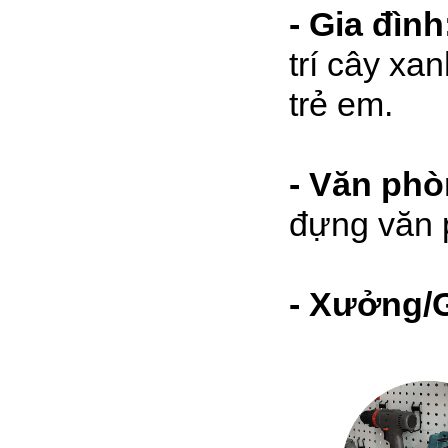
- Gia đình
trí cây xa
trẻ em.
- Văn ph
đựng văn 
- Xưởng/