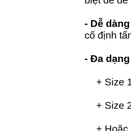
biệt để dễ
- Dễ dàng 
cố định tấ
- Đa dạng
+ Size 
+ Size 
+ Hoặc 